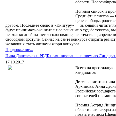
области, Новосибирска
Полный список и прои
Среди финалистов — к
цене свободы, родстве
другом. Последнее слово в «Книгуру» — за юными читателя
будут принимать окончательное решение о судьбе текстов, вы
несколько дней начнется голосование, все тексты с разрешен
свободном доступе. Сейчас на сайте конкурса открыта регист
желающих стать членами жюри конкурса.
Продолжение...
Нина Дашевская и РГДБ номинированы на премию Линдгре
17.10.2017
Всего на престижную 
кандидатов
Детская писательница
Архипова, Анна Десни
Российская государств
соискателей премии п
Премия Астрид Линдгр
области литературы д
правительством Швеци