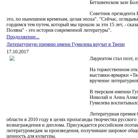
Бетховенском зале Бол
Советник президента Р
это, по нынешним временам, целая эпоха". "Сейчас, оглядыв
гордимся тем путем, который мы прошли за эти 15 лет, - сказ
Поляна" - это история современной литературы".
Продолжение...
Литературную премию имени Гумилева вручат в Твери
17.10.2017
Лауреатом стал поэт,
На торжественном от
выставки-ярмарки «Тве
вручение литературно
В тверском имении Г
Николай и Анна Ахмато
Гумилева воспитывалс
Литературная премия 
области в 2010 году в целях пропаганды творчества русского
вознаграждения и диплома. Присуждается российским поэтам
литературоведам за произведения, получившие широкое общ
ценность для культуры.