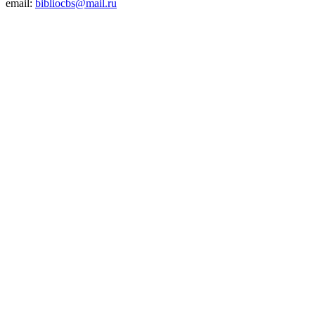
email:
bibliocbs@mail.ru