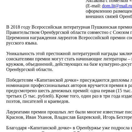
Аксакова с пометкой 
(E-mail:
dom.lit@mail.r
оформлению размещены
внешних связей Оренб
В 2018 году Всероссийская литературная Пушкинская премия
Правительством Оренбургской области совместно с Союзом пис
Церемония награждения лауреатов Всероссийской премии сос
русского языка.
Уникальность этой престижной литературной награды заключа
соискателями премии могут стать начинающие литераторы –
кружков, объединений, действующих на базе культурно-дос
Оренбургской области.
Победителям «Капитанской дочки» присуждаются дипломы ла
номинации профессиональных авторов вручается премия в р
предусмотрено шесть денежных премий: одна первая (15 тыс. 
третьих (5 тыс. рублей). Кроме того, один раз в три года и
поэтов, писателей и краеведов.
Лауреатами премии прошлых лет были многие известные пис
Краснов, Иван Уханов, Владислав Бахревский, Игорь Бехтере
Благодаря «Капитанской дочке» в Оренбуржье уже подросла 