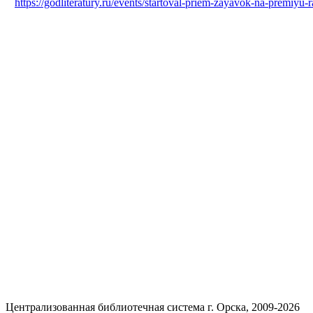
https://godliteratury.ru/events/startoval-priem-zayavok-na-premiyu-
Централизованная библиотечная система г. Орска, 2009-2026