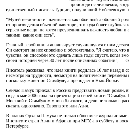
происходит с человеком, ког
единственный писатель Турции, получивший Нобелевскую пр
"Музей невинности" начинается как обычный любовный роман
от произведения обычной лавстори, это куда более глубокая к
серьезные вещи, не хотел преувеличивать важность любви и ст
такими, какие они есть".
Главный герой книги анализирует случившуюся с ним десят
Он смотрит на нее спокойно и обстоятельно. "Я считаю, что
чувства, он способен это сделать лишь годы спустя, когда эм
своей историей через 30 лет после описанных событий", — с
Писатель рассказал, что идея книги родилась 10 лет назад и с
несмотря на трудности, несмотря на политические перемены 
поскольку живет он Стамбуле, а преподает в Нью-Йорке.
Сейчас Памук приехал в Россию представить новый роман, 
сюда в мае 2006 года на презентацию своей книги "Стамбул.
Москвой и Стамбулом много близкого, и дело не только в расс
сказать однозначно, Европа это или Азия.
В планах Орхана Памука не только общение с журналистами.
Институте стран Азии и Африки при МГУ, а в субботу и воскр
Петербурге.